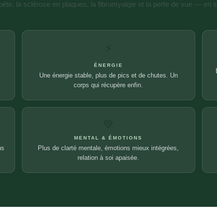
bète, la sclérose en plaques, la fibromyalgie et la perte de vue — en
⚡
ÉNERGIE
Une énergie stable, plus de pics et de chutes. Un
corps qui récupère enfin.
💚
MENTAL & ÉMOTIONS
us
Plus de clarté mentale, émotions mieux intégrées,
relation à soi apaisée.