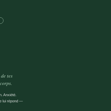
de tes
corps.
n. Anxiété.
e lui répond —