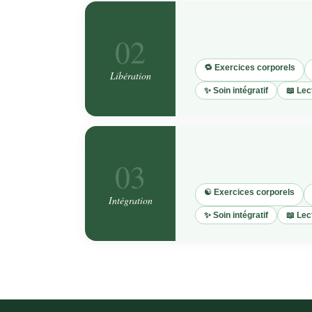
02
🔁 Exercices corporels
Libération
✨ Soin intégratif
📖 Le
03
☯️ Exercices corporels
Intégration
✨ Soin intégratif
📖 Le