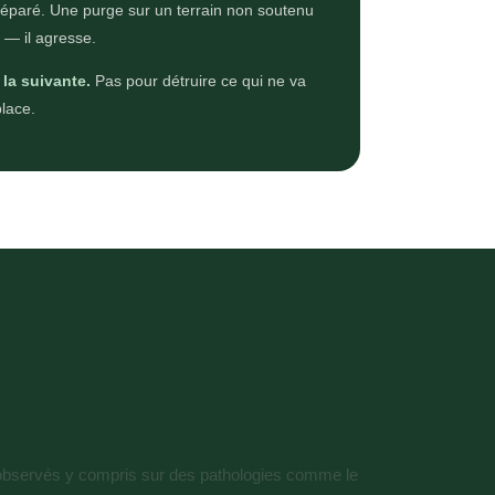
préparé. Une purge sur un terrain non soutenu
 — il agresse.
la suivante.
Pas pour détruire ce qui ne va
place.
ts observés y compris sur des pathologies comme le