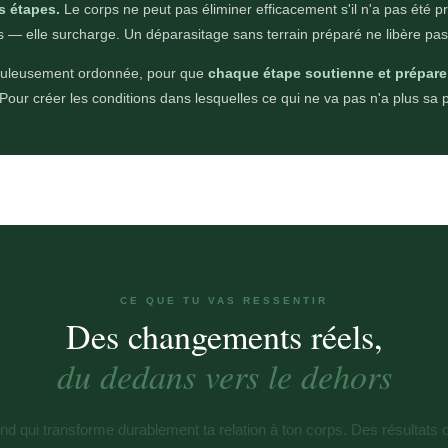
s étapes.
Le corps ne peut pas éliminer efficacement s'il n'a pas été 
s — elle surcharge. Un déparasitage sans terrain préparé ne libère pas
ticuleusement ordonnée, pour que
chaque étape soutienne et prépare 
Pour créer les conditions dans lesquelles ce qui ne va pas n'a plus sa 
CE QUE TU VAS RESSENTIR
Des changements réels,
du dedans vers le dehors
ond qui transforme durablement ta relation à ton corps. Des résulta